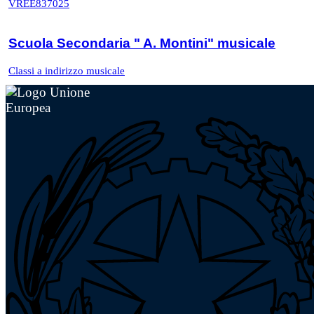
VREE837025
Scuola Secondaria " A. Montini" musicale
Classi a indirizzo musicale