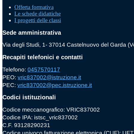
Offerta formativa
Le schede didattiche
I progetti delle classi
Sede amministrativa
Via degli Studi, 1- 37014 Castelnuovo del Garda (
Recapiti telefonici e contatti
Telefono:
0457570117
PEO:
vric837002@istruzione.it
PEC:
vric837002@pec.istruzione.it
Codici istituzionali
Codice meccanografico: VRIC837002
Codice IPA: istsc_vric837002
C.F. 93128290231
Codice univoco fatturazione elettronica (CUF): U