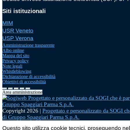
Siti istituzionali
MIM
USR Veneto
USP Verona
Amministrazione trasparente
Albo online
Mappa del sito
Privacy policy
Note legali
Whistleblowing
Dichiarazione di accessibilità
Obiettivi di accessibilità
Area amministrazione
Copyright 2026 |
Progettato e personalizzato da SOGI che
di Gruppo Spaggiari Parma S.p.A.
Questo sito utilizza cookie tecnici, proseguendo nel