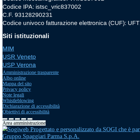
Codice IPA: istsc_vric837002
C.F. 93128290231
Codice univoco fatturazione elettronica (CUF): U
Siti istituzionali
MIM
USR Veneto
USP Verona
Amministrazione trasparente
Albo online
Mappa del sito
Privacy policy
Note legali
Whistleblowing
Dichiarazione di accessibilità
Obiettivi di accessibilità
Area amministrazione