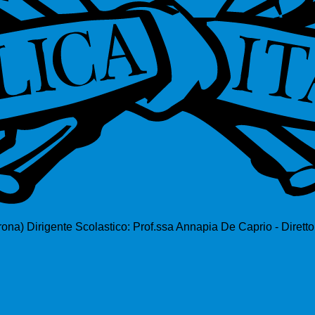
rona)
Dirigente Scolastico: Prof.ssa Annapia De Caprio - Dirett