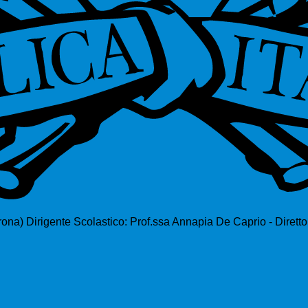
rona)
Dirigente Scolastico: Prof.ssa Annapia De Caprio - Dirett